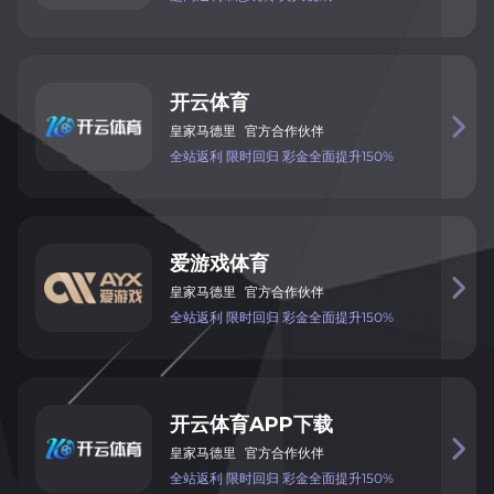
开
云
体
育

皇
家
马
德
里
官
方
合
作
伙
伴
全
站
返
利
限
时
回
归
彩
金
全
面
提
升
150%
爱
游
戏
体
育

皇
家
马
德
里
官
方
合
作
伙
伴
全
站
返
利
限
时
回
归
彩
金
全
面
提
升
150%
开
云
体
育
A
P
P
下
载

皇
家
马
德
里
官
方
合
作
伙
伴
全
站
返
利
限
时
回
归
彩
金
全
面
提
升
150%