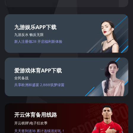
九
游
娱
乐
A
P
P
下
载
九
游
反
水
 畅
反
无
限
新
人
注
册
领
28
开
启
福
利
新
体
验
爱
游
戏
体
育
A
P
P
下
载
全
民
备
战
共
享
欧
洲
杯
盛
宴
2,888筑
梦
绿
茵
开
云
体
育
备
用
线
路
开
云
棋
牌
\电
子
狂
欢
季
天
天
签
到
送
18 累
计
连
续
送
好
礼！